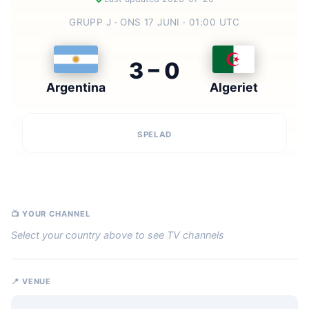
GRUPP J ·
ONS 17 JUNI · 01:00 UTC
3 – 0
Argentina
Algeriet
SPELAD
📺 YOUR CHANNEL
Select your country above to see TV channels
📍 VENUE