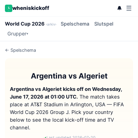
☰
🔔
wheniskickoff
World Cup 2026
Spelschema
Slutspel
‹arkiv›
Grupper
▾
← Spelschema
Argentina vs Algeriet
Argentina vs Algeriet kicks off on Wednesday,
June 17, 2026 at 01:00 UTC.
The match takes
place at AT&T Stadium in Arlington, USA — FIFA
World Cup 2026 Group J. Pick your country
below to see the local kick-off time and TV
channel.
✓
Last updated 2026-07-20