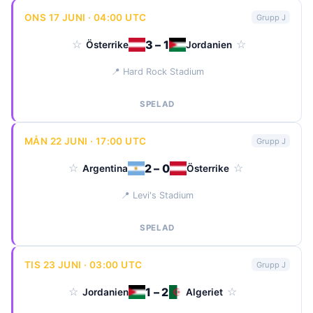
ONS 17 JUNI · 04:00 UTC
Grupp J
3 – 1
☆
☆
Österrike
Jordanien
📍 Hard Rock Stadium
SPELAD
MÅN 22 JUNI · 17:00 UTC
Grupp J
2 – 0
☆
☆
Argentina
Österrike
📍 Levi's Stadium
SPELAD
TIS 23 JUNI · 03:00 UTC
Grupp J
1 – 2
☆
☆
Jordanien
Algeriet