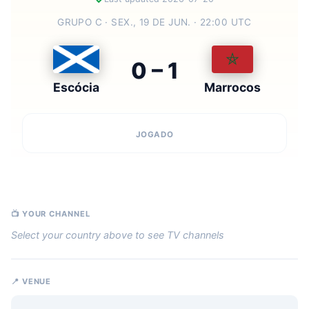
GRUPO C ·
SEX., 19 DE JUN. · 22:00 UTC
0 – 1
Escócia
Marrocos
JOGADO
📺 YOUR CHANNEL
Select your country above to see TV channels
📍 VENUE