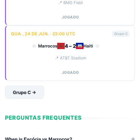
📍 BMO Field
JOGADO
QUA., 24 DE JUN. · 22:00 UTC
Grupo C
4 – 2
☆
☆
Marrocos
Haiti
📍 AT&T Stadium
JOGADO
Grupo C →
PERGUNTAS FREQUENTES
When is Escócia vs Marrocos?