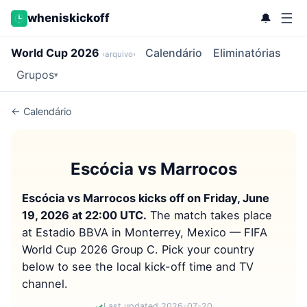
☰
🔔
wheniskickoff
World Cup 2026
Calendário
Eliminatórias
‹arquivo›
Grupos
▾
← Calendário
Escócia vs Marrocos
Escócia vs Marrocos kicks off on Friday, June
19, 2026 at 22:00 UTC.
The match takes place
at Estadio BBVA in Monterrey, Mexico — FIFA
World Cup 2026 Group C. Pick your country
below to see the local kick-off time and TV
channel.
✓
Last updated 2026-07-20